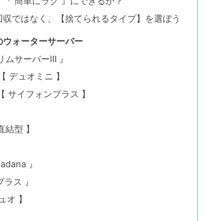
『 簡単にラク 』にできるか？
回収ではなく、【捨てられるタイプ】を選ぼう
めのウォーターサーバー
リムサーバーⅢ 』
』【 デュオミニ 】
』【 サイフォンプラス 】
直結型 】
dana 』
プラス 』
ュオ 】