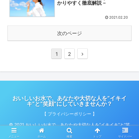
かりやすく徹底解説－
2021.02.20
次のページ
1
2
おいしいお水で、あなたや大切な人を”イキイ
キ”と”笑顔”にしていきませんか？
【 プライバシーポリシー 】
© 2021 おいしいお水で、あなたや大切な人を”イキイキ”と”笑
顔”にしていきませんか？.
メニュー
ホーム
検索
トップ
サイドバー