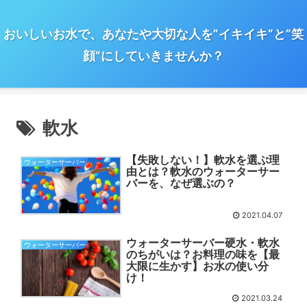
おいしいお水で、あなたや大切な人を”イキイキ”と”笑
顔”にしていきませんか？
軟水
【失敗しない！】軟水を選ぶ理
ウォーターサーバー
由とは？軟水のウォーターサー
バーを、なぜ選ぶの？
2021.04.07
ウォーターサーバー硬水・軟水
ウォーターサーバー
のちがいは？お料理の味を【最
大限に生かす】お水の使い分
け！
2021.03.24