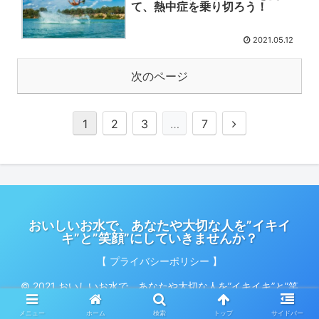
て、熱中症を乗り切ろう！
2021.05.12
次のページ
1
2
3
…
7
おいしいお水で、あなたや大切な人を”イキイ
キ”と”笑顔”にしていきませんか？
【 プライバシーポリシー 】
© 2021 おいしいお水で、あなたや大切な人を”イキイキ”と”笑
顔”にしていきませんか？.
メニュー
ホーム
検索
トップ
サイドバー