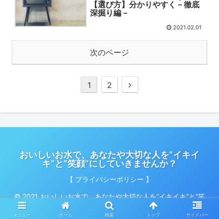
【選び方】分かりやすく－徹底
深掘り編－
2021.02.01
次のページ
1
2
おいしいお水で、あなたや大切な人を”イキイ
キ”と”笑顔”にしていきませんか？
【 プライバシーポリシー 】
© 2021 おいしいお水で、あなたや大切な人を”イキイキ”と”笑
顔”にしていきませんか？.
メニュー
ホーム
検索
トップ
サイドバー